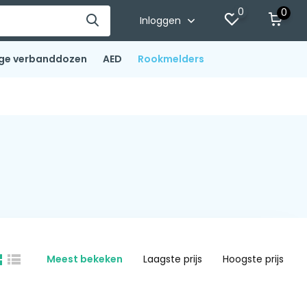
0
0
Inloggen
ge verbanddozen
AED
Rookmelders
Meest bekeken
Laagste prijs
Hoogste prijs