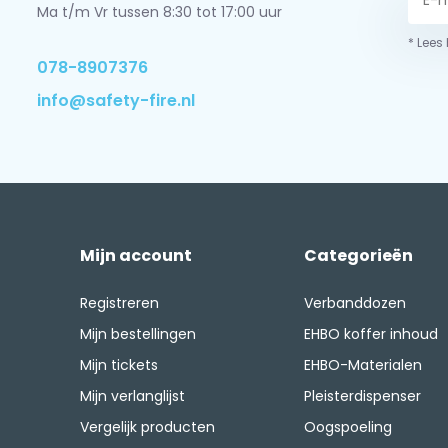
Ma t/m Vr tussen 8:30 tot 17:00 uur
* Lees
078-8907376
info@safety-fire.nl
Mijn account
Categorieën
Registreren
Verbanddozen
Mijn bestellingen
EHBO koffer inhoud
Mijn tickets
EHBO-Materialen
Mijn verlanglijst
Pleisterdispenser
Vergelijk producten
Oogspoeling