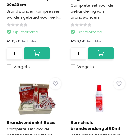
20x20cm
Complete set voor de
Brandwonden kompressen
behandeling van
worden gebruikt voor verk...
brandwonden...
Op voorraad
Op voorraad
€10,20
€36,50
Excl. btw
Excl. btw
Vergelijk
Vergelijk
Brandwondenkit Basis
Burnshield
brandwondengel 50ml
Complete set voor de