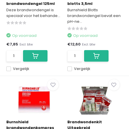
brandwondengel 125ml
blotts 3,5ml
Deze brandwondengel is
Burnshield Blotts
speciaal voor het behande...
brandwondengel bevat een
pH-ne...
Op voorraad
Op voorraad
€7,85
€12,60
Excl. btw
Excl. btw
Vergelijk
Vergelijk
Burnshield
Brandwondenkit
brandwondenkompres
Uitgebreid