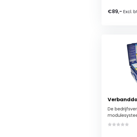
€89,-
Excl. 
Verbanddo
De bedrijfsv
modulesysteem