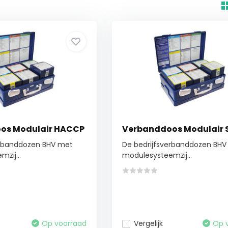
os Modulair HACCP
Verbanddoos Modulair 
erbanddozen BHV met
De bedrijfsverbanddozen BH
zij...
modulesysteemzij...
Op voorraad
Vergelijk
Op 