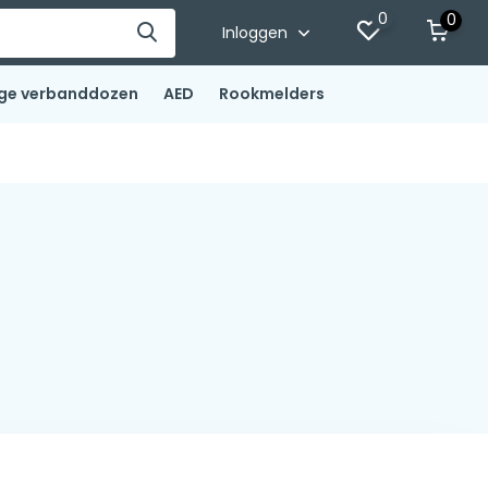
0
0
Inloggen
ge verbanddozen
AED
Rookmelders