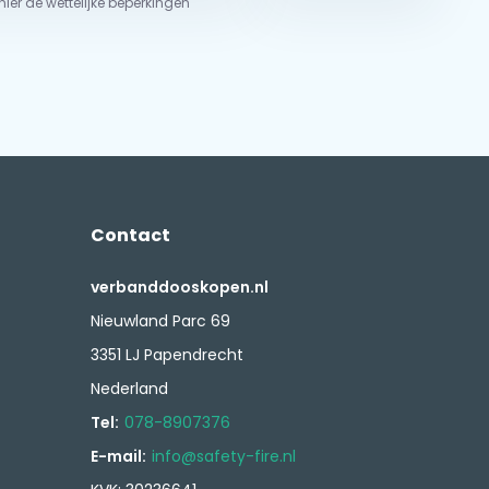
 hier de wettelijke beperkingen
Contact
verbanddooskopen.nl
Nieuwland Parc 69
3351 LJ Papendrecht
Nederland
Tel:
078-8907376
E-mail:
info@safety-fire.nl