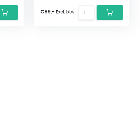
€89,-
Excl. btw