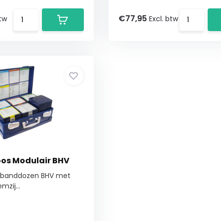
€77,95
btw
Excl. btw
os Modulair BHV
erbanddozen BHV met
zij...