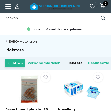
0
0
Binnen 1-4 werkdagen geleverd!
EHBO-Materialen
Pleisters
Verbandmiddelen
Pleisters
Desinfectie
Filters
Assortiment pleister 20
Navulling