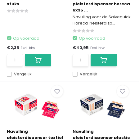
stuks
pleisterdispenser horeca
6x35 ...
Navulling voor de Salvequick
Horeca Pleisterdisp...
Op voorraad
Op voorraad
€2,35
€40,95
Excl. btw
Excl. btw
Vergelijk
Vergelijk
Navulling
Navulling
pleisterdispenser textiel
pleisterdispenser plastic