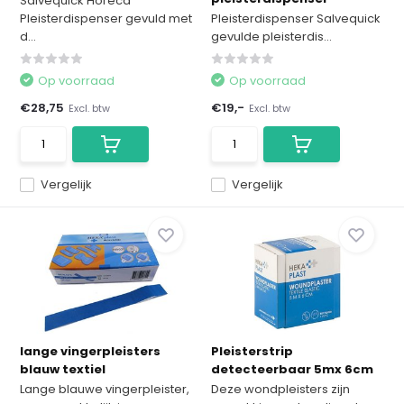
Salvequick Horeca
Pleisterdispenser gevuld met
Pleisterdispenser Salvequick
d...
gevulde pleisterdis...
Op voorraad
Op voorraad
€28,75
€19,-
Excl. btw
Excl. btw
Vergelijk
Vergelijk
lange vingerpleisters
Pleisterstrip
blauw textiel
detecteerbaar 5mx 6cm
Lange blauwe vingerpleister,
Deze wondpleisters zijn