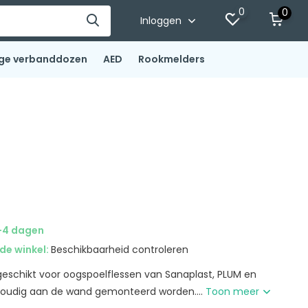
0
0
Inloggen
ge verbanddozen
AED
Rookmelders
-4 dagen
de winkel:
Beschikbaarheid controleren
eschikt voor oogspoelflessen van Sanaplast, PLUM en
 voudig aan de wand gemonteerd worden....
Toon meer