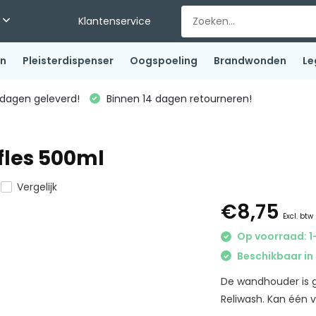
Klantenservice
en
Pleisterdispenser
Oogspoeling
Brandwonden
Le
dagen geleverd!
Binnen 14 dagen retourneren!
les 500ml
Vergelijk
€8,75
Excl. btw
Op voorraad: 1
Beschikbaar in 
De wandhouder is g
Reliwash. Kan één