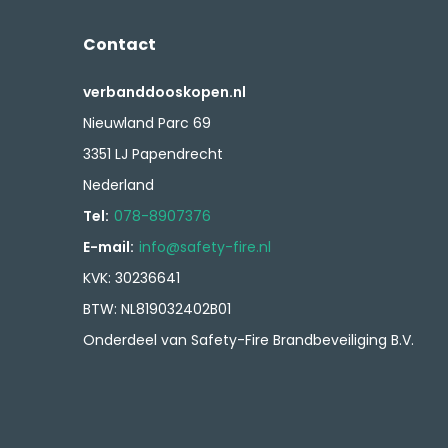
Contact
verbanddooskopen.nl
Nieuwland Parc 69
3351 LJ Papendrecht
Nederland
Tel:
078-8907376
E-mail:
info@safety-fire.nl
KVK: 30236641
BTW: NL819032402B01
Onderdeel van Safety-Fire Brandbeveiliging B.V.